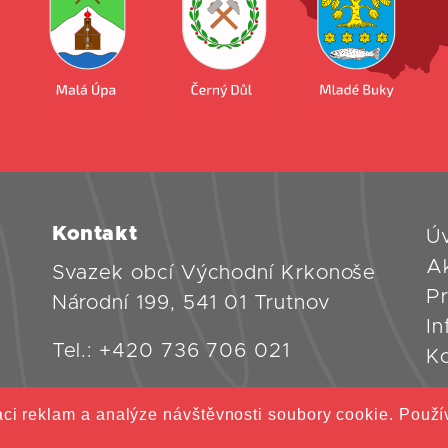
Kontakt
Ú
Ak
Svazek obcí Východní Krkonoše
Pr
Národní 199, 541 01 Trutnov
I
Tel.:
+420 736 706 021
K
ci reklam a analýze návštěvnosti soubory cookie. Použí
rkonoše
Všechna práva vyhrazena
Och