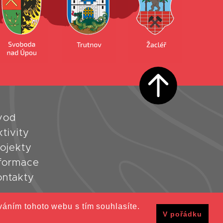
vod
tivity
ojekty
nformace
ontakty
váním tohoto webu s tím souhlasíte.
rana osobních údajů
V pořádku