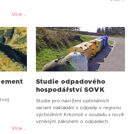
Více …
gement
Studie odpadového
hospodářství SOVK
zvoj
Studie pro navržení optimálních
variant nakládání s odpady v regionu
východních Krkonoš v souladu s nově
vzniklým zákonem o odpadech.
Více …