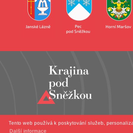
Tento web používá k poskytování služeb, personaliza
©2021 Svazek obcí Východní K
Další informace