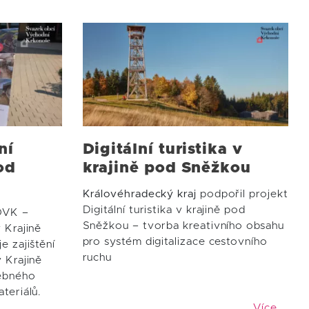
ní
Digitální turistika v
od
krajině pod Sněžkou
Královéhradecký kraj
podpořil projekt
Digitální turistika v krajině pod
OVK –
Sněžkou – tvorba kreativního obsahu
 Krajině
pro systém digitalizace cestovního
e zajištění
ruchu
 Krajině
ebného
teriálů.
Více …