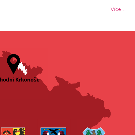
Více …