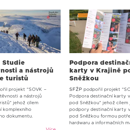
 Studie
Podpora destinač
nosti a nástrojů
karty v Krajině p
e turistů
Sněžkou
řil projekt "SOVK –
SFŽP
podpořil projekt "S
těvnosti a nástrojů
Podpora destinační karty v
ristů" jehož cílem
pod Sněžkou" jehož cílem j
ní komplexního
podpory destinační karty v
ého dokumentu.
pod Sněžkou formou potř
hardwaru a informačních ma
Více …