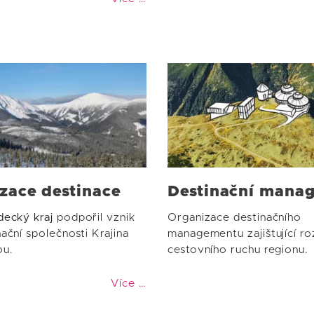
izace destinace
Destinační mana
decký kraj
podpořil vznik
Organizace destinačního
ační společnosti Krajina
managementu zajištující ro
ou.
cestovního ruchu regionu.
Více …