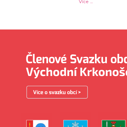
Více …