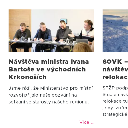
Návštěva ministra Ivana
SOVK –
Bartoše ve východních
návštěv
Krkonoších
relokac
Jsme rádi, že Ministerstvo pro místní
SFŽP
podpo
Studie návš
rozvoj přijalo naše pozvání na
relokace tu
setkání se starosty našeho regionu.
je vytvoře
strategick
Více …