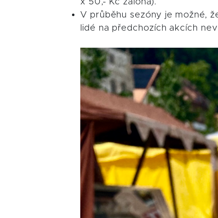
x 50,- Kč záloha).
V průběhu sezóny je možné, že 
lidé na předchozích akcích nevr