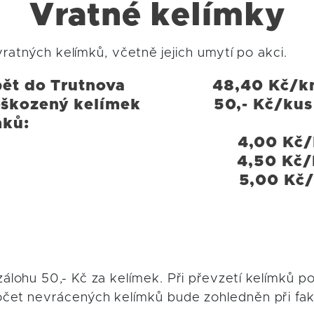
Vratné kelímky
atných kelímků, včetně jejich umytí po akci.
 a zpět do Trutnova 48,40 Kč/k
o poškozený kelímek 50,- Kč/kus
mků:
 kusů 4,00 Kč/k
. kusů 4,50 Kč/k
 kusů 5,00 Kč/
lohu 50,- Kč za kelímek. Při převzetí kelímků p
čet nevrácených kelímků bude zohledněn při fak