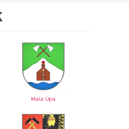
K
Malá Úpa