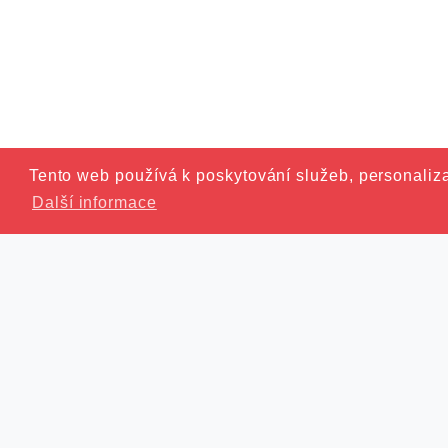
Tento web používá k poskytování služeb, personaliza
Další informace
©2021 Svazek obcí Východní K