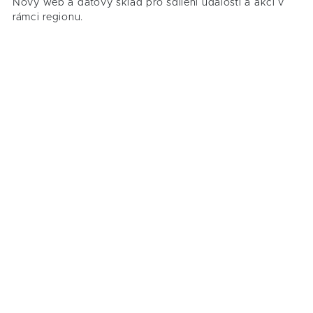
Nový web a datový sklad pro sdílení událostí a akcí v
rámci regionu.