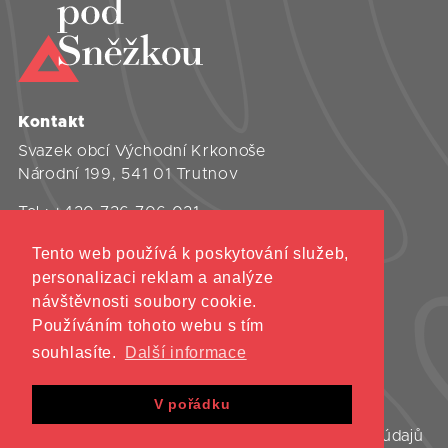
Kontakt
Svazek obcí Východní Krkonoše
Národní 199, 541 01 Trutnov
Tel.:
+420 736 706 021
Tento web používá k poskytování služeb,
Úvod
personalizaci reklam a analýze
Aktivity
návštěvnosti soubory cookie.
Projekty
Používáním tohoto webu s tím
Informace
souhlasíte.
Další informace
Kontakty
V pořádku
©2021 Svazek obcí Východní Krkonoše
Všechna práva vyhrazena
Ochrana osobních údajů